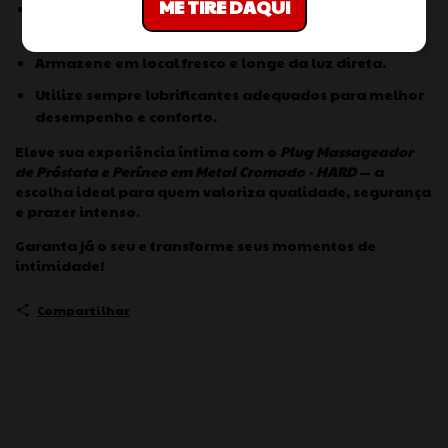
ME TIRE DAQUI
Não compartilhe o plug para garantir a saúde e
segurança.
Armazene em local fresco e longe da luz direta.
Utilize sempre lubrificantes adequados para melhor
desempenho e conforto.
Eleve sua experiência íntima com o
Plug Massageador
de Próstata e Períneo em Metal Cromado - HARD
— a
escolha ideal para quem valoriza qualidade, segurança
e prazer intenso.
Garanta já o seu e transforme seus momentos de
intimidade!
Compartilhar