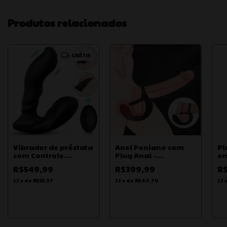
Produtos relacionados
GRÁTIS
Vibrador de próstata
Anel Peniano com
Pl
com Controle
Plug Anal -
em
Remoto - Optimus
Recarregável -
Du
R$549,99
R$399,99
R
Rct - S-Hande
Gavin-RCT - S-Hande
Pe
Pr
12
x
de
R$55,97
12
x
de
R$40,70
12