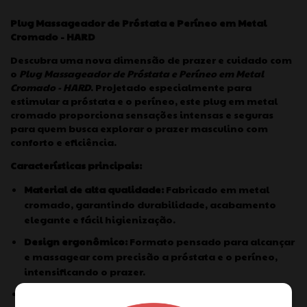
Plug Massageador de Próstata e Períneo em Metal
Cromado - HARD
Descubra uma nova dimensão de prazer e cuidado com
o
Plug Massageador de Próstata e Períneo em Metal
Cromado - HARD
. Projetado especialmente para
estimular a próstata e o períneo, este plug em metal
cromado proporciona sensações intensas e seguras
para quem busca explorar o prazer masculino com
conforto e eficiência.
Características principais:
Material de alta qualidade:
Fabricado em metal
cromado, garantindo durabilidade, acabamento
elegante e fácil higienização.
Design ergonômico:
Formato pensado para alcançar
e massagear com precisão a próstata e o períneo,
intensificando o prazer.
Sensação única:
O metal cromado oferece uma