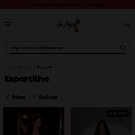
Entrega Rápida Barueri e Região
Início
/
Lingerie
/
Espartilho
Espartilho
Filtrar
Ordenar
ESGOTADO